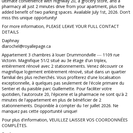
ultimate convenience with Highway 20, a grocery store, and a
pharmacy all just 2 minutes drive from your apartment, plus the
added benefit of two parking spaces. Available July 1st, 2026. Don't
miss this unique opportunity!
For more information, PLEASE LEAVE YOUR FULL CONTACT
DETAILS
Daphnay
dlarochel@royallepage.ca
Appartement 3 chambres à louer Drummondville --- 1109 rue
Victorin. Magnifique 51/2 situé au 3e étage d'un triplex,
entièrement rénové avec 2 stationnements. Venez découvrir ce
magnifique logement entièrement rénové, situé dans un quartier
familial des plus recherchés. Vous profiterez d'une localisation
exceptionnelle, à quelques pas seulement de l'école primaire du
Sentier et du paisible parc Guillemette. Pour faciliter votre
quotidien, l'autoroute 20, l'épicerie et la pharmacie ne sont qu'à 2
minutes de l'appartement en plus de bénéficier de 2
stationnements. Disponible à compter du 1er juillet 2026. Ne
manquez pas cette opportunité unique!
Pour plus d'information, VEUILLEZ LAISSER VOS COORDONNÉES
COMPLÈTES.