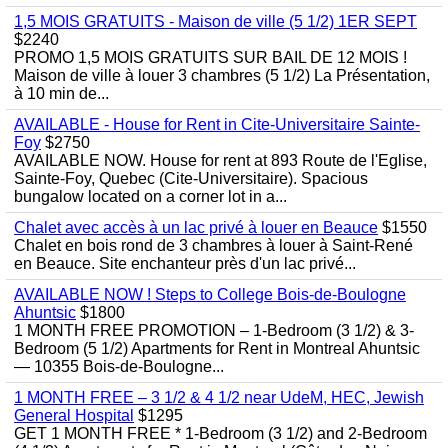
1,5 MOIS GRATUITS - Maison de ville (5 1/2) 1ER SEPT
$2240
PROMO 1,5 MOIS GRATUITS SUR BAIL DE 12 MOIS !
Maison de ville à louer 3 chambres (5 1/2) La Présentation,
à 10 min de...
AVAILABLE - House for Rent in Cite-Universitaire Sainte-
Foy
$2750
AVAILABLE NOW. House for rent at 893 Route de l'Eglise,
Sainte-Foy, Quebec (Cite-Universitaire). Spacious
bungalow located on a corner lot in a...
Chalet avec accès à un lac privé à louer en Beauce
$1550
Chalet en bois rond de 3 chambres à louer à Saint-René
en Beauce. Site enchanteur près d'un lac privé...
AVAILABLE NOW ! Steps to College Bois-de-Boulogne
Ahuntsic
$1800
1 MONTH FREE PROMOTION – 1-Bedroom (3 1/2) & 3-
Bedroom (5 1/2) Apartments for Rent in Montreal Ahuntsic
— 10355 Bois-de-Boulogne...
1 MONTH FREE – 3 1/2 & 4 1/2 near UdeM, HEC, Jewish
General Hospital
$1295
GET 1 MONTH FREE * 1-Bedroom (3 1/2) and 2-Bedroom