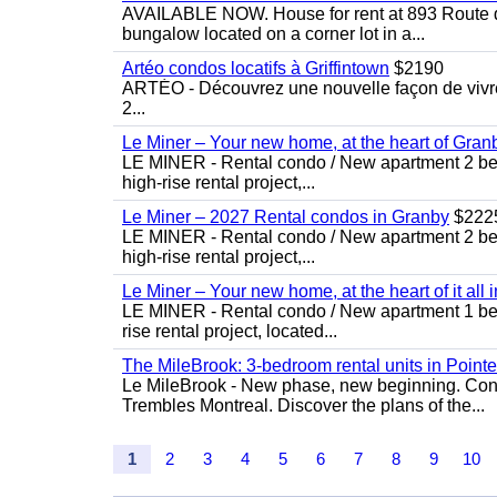
AVAILABLE NOW. House for rent at 893 Route de 
bungalow located on a corner lot in a...
Artéo condos locatifs à Griffintown
$2190
ARTÉO - Découvrez une nouvelle façon de vivre 
2...
Le Miner – Your new home, at the heart of Gran
LE MINER - Rental condo / New apartment 2 bedro
high-rise rental project,...
Le Miner – 2027 Rental condos in Granby
$222
LE MINER - Rental condo / New apartment 2 bedro
high-rise rental project,...
Le Miner – Your new home, at the heart of it all 
LE MINER - Rental condo / New apartment 1 bedro
rise rental project, located...
The MileBrook: 3-bedroom rental units in Point
Le MileBrook - New phase, new beginning. Condo
Trembles Montreal. Discover the plans of the...
1
2
3
4
5
6
7
8
9
10