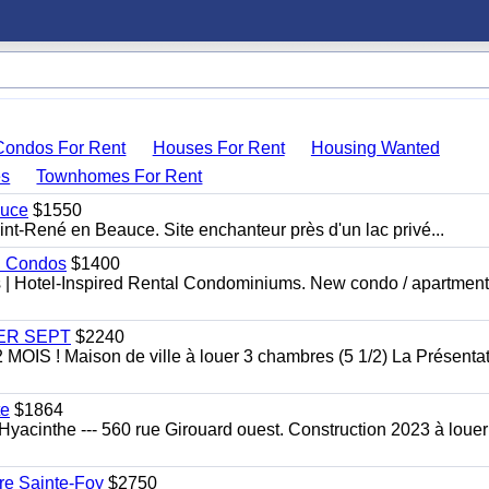
Condos For Rent
Houses For Rent
Housing Wanted
s
Townhomes For Rent
auce
$1550
nt-René en Beauce. Site enchanteur près d'un lac privé...
al Condos
$1400
es | Hotel-Inspired Rental Condominiums. New condo / apartment
 1ER SEPT
$2240
 ! Maison de ville à louer 3 chambres (5 1/2) La Présentat
te
$1864
yacinthe --- 560 rue Girouard ouest. Construction 2023 à loue
re Sainte-Foy
$2750