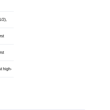
/2),
rst
rst
t high-