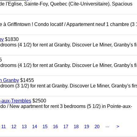
l'Eglise, Sainte-Foy, Quebec (Cite-Universitaire). Spacious
à Griffintown ! Condo locatif / Appartement neuf 1 chambre (3 1
by
$1830
oms (4 1/2) for rent at Granby. Discover Le Miner, Granby's fi
5
oms (4 1/2) for rent at Granby. Discover Le Miner, Granby's fi
in Granby
$1455
om (3 1/2) for rent at Granby. Discover Le Miner, Granby's firs
e-aux-Trembles
$2500
 / New apartment for rent 3 bedrooms (5 1/2) in Pointe-aux-
...
11
12
13
14
15
16
17
18
19
20
>