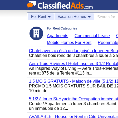
For Rent
Vacation Homes
For Rent Categories
Apartments
Commercial Lease
Mobile Homes For Rent
Roommate
Chalet avec accès à un lac privé à louer en Be
Chalet en bois rond de 3 chambres à louer à Sai
Aera Trois-Rivières | Hotel-Inspired 3 1/2 Rent
An Inspired Way of Living --- Aera Trois-Rivier
rent at 875 de la Terriere #113 in...
1,5 MOIS GRATUITS - Maison de ville (5 1/2)
PROMO 1,5 MOIS GRATUITS SUR BAIL DE 12 MOIS
10 min de...
5 1/2 à louer St-Hyacinthe Occupation immédia
Condo / Appartement à louer 3 chambres Saint-H
un immeuble de 12...
AVAILABLE - House for Rent in Cite-Universitai