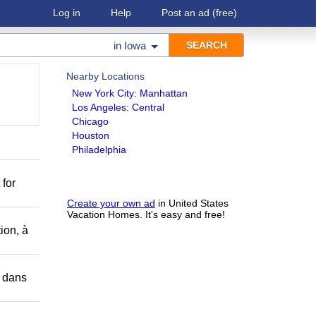
Log in
Help
Post an ad
(free)
in
Iowa
Nearby Locations
New York City: Manhattan
Los Angeles: Central
Chicago
Houston
Philadelphia
 for
Create your own ad
in United States
Vacation Homes. It's easy and free!
ion, à
r dans