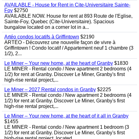
AVAILABLE - House for Rent in Cite-Universitaire Sainte-
Foy
$2750
AVAILABLE NOW. House for rent at 893 Route de l'Eglise,
Sainte-Foy, Quebec (Cite-Universitaire). Spacious
bungalow located on a corner lot in a...
Artéo condos locatifs à Griffintown
$2190
ARTÉO - Découvrez une nouvelle façon de vivre à
Griffintown ! Condo locatif / Appartement neuf 1 chambre (3
1/2), 2...
Le Miner – Your new home, at the heart of Granby
$1830
LE MINER - Rental condo / New apartment 2 bedrooms (4
1/2) for rent at Granby. Discover Le Miner, Granby's first
high-rise rental project,...
Le Miner – 2027 Rental condos in Granby
$2225
LE MINER - Rental condo / New apartment 2 bedrooms (4
1/2) for rent at Granby. Discover Le Miner, Granby's first
high-rise rental project,...
Le Miner – Your new home, at the heart of it all in Granby
$1455
LE MINER - Rental condo / New apartment 1 bedroom (3
1/2) for rent at Granby. Discover Le Miner, Granby's first
high-rise rental project, located...