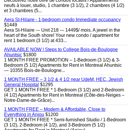
Découvrez notre offre de condos locatifs / Appartements
neufs à louer, studio, 1 chambre (3 1/2), 2 chambres (4 1/2)
et 3 chambres (5...
Aera St-Hilaire - 1-bedroom condo Immediate occupancy
$1449
Aera St-Hilaire --- Unit 218 --- 1449$/ mois. A jewel in the
heart of the South shore! Your new condo / apartment for
rent 1 bedroom (3 1/2) at 433...
AVAILABLE NOW ! Steps to College Bois-de-Boulogne
Ahuntsic
$1800
1 MONTH FREE PROMOTION – 1-Bedroom (3 1/2) & 3-
Bedroom (5 1/2) Apartments for Rent in Montreal Ahuntsic
— 10355 Bois-de-Boulogne...
1 MONTH FREE – 3 1/2 & 4 1/2 near UdeM, HEC, Jewish
General Hospital
$1295
GET 1 MONTH FREE * 1-Bedroom (3 1/2) and 2-Bedroom
(4 1/2) Apartments for Rent in Montreal (Côte-des-Neiges –
Notre-Dame-de-Grâce)...
1 MONTH FREE – Modern & Affordable, Close to
Everything in Anjou
$1200
GET 1 MONTH FREE * Semi-furnished Studio / 1-Bedroom
(3 1/2), 2-Bedroom (4 1/2), and 3-Bedroom (5 1/2)