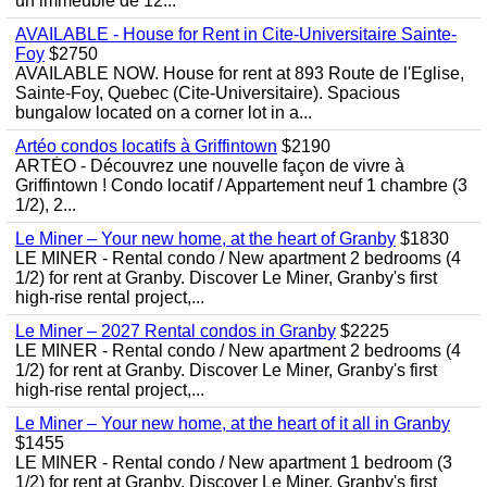
un immeuble de 12...
AVAILABLE - House for Rent in Cite-Universitaire Sainte-
Foy
$2750
AVAILABLE NOW. House for rent at 893 Route de l'Eglise,
Sainte-Foy, Quebec (Cite-Universitaire). Spacious
bungalow located on a corner lot in a...
Artéo condos locatifs à Griffintown
$2190
ARTÉO - Découvrez une nouvelle façon de vivre à
Griffintown ! Condo locatif / Appartement neuf 1 chambre (3
1/2), 2...
Le Miner – Your new home, at the heart of Granby
$1830
LE MINER - Rental condo / New apartment 2 bedrooms (4
1/2) for rent at Granby. Discover Le Miner, Granby's first
high-rise rental project,...
Le Miner – 2027 Rental condos in Granby
$2225
LE MINER - Rental condo / New apartment 2 bedrooms (4
1/2) for rent at Granby. Discover Le Miner, Granby's first
high-rise rental project,...
Le Miner – Your new home, at the heart of it all in Granby
$1455
LE MINER - Rental condo / New apartment 1 bedroom (3
1/2) for rent at Granby. Discover Le Miner, Granby's first