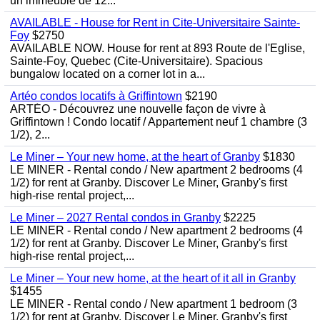
un immeuble de 12...
AVAILABLE - House for Rent in Cite-Universitaire Sainte-
Foy
$2750
AVAILABLE NOW. House for rent at 893 Route de l'Eglise,
Sainte-Foy, Quebec (Cite-Universitaire). Spacious
bungalow located on a corner lot in a...
Artéo condos locatifs à Griffintown
$2190
ARTÉO - Découvrez une nouvelle façon de vivre à
Griffintown ! Condo locatif / Appartement neuf 1 chambre (3
1/2), 2...
Le Miner – Your new home, at the heart of Granby
$1830
LE MINER - Rental condo / New apartment 2 bedrooms (4
1/2) for rent at Granby. Discover Le Miner, Granby's first
high-rise rental project,...
Le Miner – 2027 Rental condos in Granby
$2225
LE MINER - Rental condo / New apartment 2 bedrooms (4
1/2) for rent at Granby. Discover Le Miner, Granby's first
high-rise rental project,...
Le Miner – Your new home, at the heart of it all in Granby
$1455
LE MINER - Rental condo / New apartment 1 bedroom (3
1/2) for rent at Granby. Discover Le Miner, Granby's first