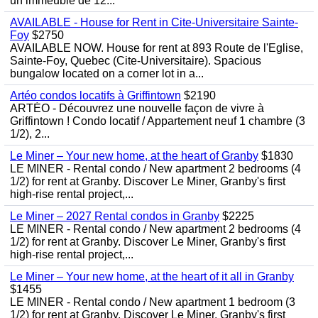
un immeuble de 12...
AVAILABLE - House for Rent in Cite-Universitaire Sainte-
Foy
$2750
AVAILABLE NOW. House for rent at 893 Route de l'Eglise,
Sainte-Foy, Quebec (Cite-Universitaire). Spacious
bungalow located on a corner lot in a...
Artéo condos locatifs à Griffintown
$2190
ARTÉO - Découvrez une nouvelle façon de vivre à
Griffintown ! Condo locatif / Appartement neuf 1 chambre (3
1/2), 2...
Le Miner – Your new home, at the heart of Granby
$1830
LE MINER - Rental condo / New apartment 2 bedrooms (4
1/2) for rent at Granby. Discover Le Miner, Granby's first
high-rise rental project,...
Le Miner – 2027 Rental condos in Granby
$2225
LE MINER - Rental condo / New apartment 2 bedrooms (4
1/2) for rent at Granby. Discover Le Miner, Granby's first
high-rise rental project,...
Le Miner – Your new home, at the heart of it all in Granby
$1455
LE MINER - Rental condo / New apartment 1 bedroom (3
1/2) for rent at Granby. Discover Le Miner, Granby's first