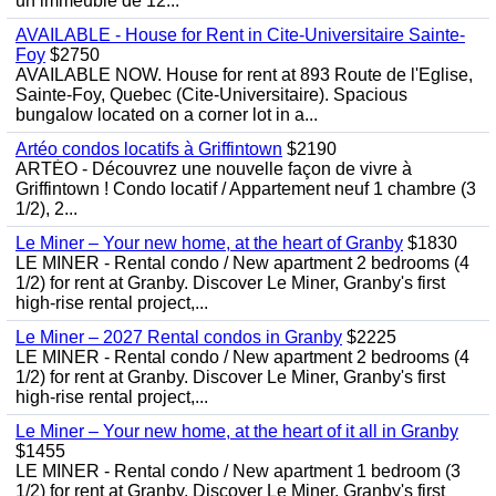
un immeuble de 12...
AVAILABLE - House for Rent in Cite-Universitaire Sainte-
Foy
$2750
AVAILABLE NOW. House for rent at 893 Route de l'Eglise,
Sainte-Foy, Quebec (Cite-Universitaire). Spacious
bungalow located on a corner lot in a...
Artéo condos locatifs à Griffintown
$2190
ARTÉO - Découvrez une nouvelle façon de vivre à
Griffintown ! Condo locatif / Appartement neuf 1 chambre (3
1/2), 2...
Le Miner – Your new home, at the heart of Granby
$1830
LE MINER - Rental condo / New apartment 2 bedrooms (4
1/2) for rent at Granby. Discover Le Miner, Granby's first
high-rise rental project,...
Le Miner – 2027 Rental condos in Granby
$2225
LE MINER - Rental condo / New apartment 2 bedrooms (4
1/2) for rent at Granby. Discover Le Miner, Granby's first
high-rise rental project,...
Le Miner – Your new home, at the heart of it all in Granby
$1455
LE MINER - Rental condo / New apartment 1 bedroom (3
1/2) for rent at Granby. Discover Le Miner, Granby's first