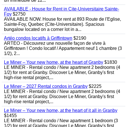
un immeuble de 12...
AVAILABLE - House for Rent in Cite-Universitaire Sainte-
Foy
$2750
AVAILABLE NOW. House for rent at 893 Route de l'Eglise,
Sainte-Foy, Quebec (Cite-Universitaire). Spacious
bungalow located on a corner lot in a...
Artéo condos locatifs à Griffintown
$2190
ARTÉO - Découvrez une nouvelle façon de vivre à
Griffintown ! Condo locatif / Appartement neuf 1 chambre (3
1/2), 2...
Le Miner – Your new home, at the heart of Granby
$1830
LE MINER - Rental condo / New apartment 2 bedrooms (4
1/2) for rent at Granby. Discover Le Miner, Granby's first
high-rise rental project,...
Le Miner – 2027 Rental condos in Granby
$2225
LE MINER - Rental condo / New apartment 2 bedrooms (4
1/2) for rent at Granby. Discover Le Miner, Granby's first
high-rise rental project,...
Le Miner – Your new home, at the heart of it all in Granby
$1455
LE MINER - Rental condo / New apartment 1 bedroom (3
1/2) for rent at Granby. Discover Le Miner, Granby's first