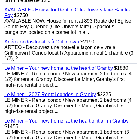
un immeuble de 12...
AVAILABLE - House for Rent in Cite-Universitaire Sainte-
Foy
$2750
AVAILABLE NOW. House for rent at 893 Route de l'Eglise,
Sainte-Foy, Quebec (Cite-Universitaire). Spacious
bungalow located on a corner lot in a...
Artéo condos locatifs à Griffintown
$2190
ARTÉO - Découvrez une nouvelle façon de vivre à
Griffintown ! Condo locatif / Appartement neuf 1 chambre (3
1/2), 2...
Le Miner – Your new home, at the heart of Granby
$1830
LE MINER - Rental condo / New apartment 2 bedrooms (4
1/2) for rent at Granby. Discover Le Miner, Granby's first
high-rise rental project,...
Le Miner – 2027 Rental condos in Granby
$2225
LE MINER - Rental condo / New apartment 2 bedrooms (4
1/2) for rent at Granby. Discover Le Miner, Granby's first
high-rise rental project,...
Le Miner – Your new home, at the heart of it all in Granby
$1455
LE MINER - Rental condo / New apartment 1 bedroom (3
1/2) for rent at Granby. Discover Le Miner, Granby's first