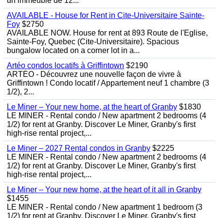
un immeuble de 12...
AVAILABLE - House for Rent in Cite-Universitaire Sainte-
Foy
$2750
AVAILABLE NOW. House for rent at 893 Route de l'Eglise,
Sainte-Foy, Quebec (Cite-Universitaire). Spacious
bungalow located on a corner lot in a...
Artéo condos locatifs à Griffintown
$2190
ARTÉO - Découvrez une nouvelle façon de vivre à
Griffintown ! Condo locatif / Appartement neuf 1 chambre (3
1/2), 2...
Le Miner – Your new home, at the heart of Granby
$1830
LE MINER - Rental condo / New apartment 2 bedrooms (4
1/2) for rent at Granby. Discover Le Miner, Granby's first
high-rise rental project,...
Le Miner – 2027 Rental condos in Granby
$2225
LE MINER - Rental condo / New apartment 2 bedrooms (4
1/2) for rent at Granby. Discover Le Miner, Granby's first
high-rise rental project,...
Le Miner – Your new home, at the heart of it all in Granby
$1455
LE MINER - Rental condo / New apartment 1 bedroom (3
1/2) for rent at Granby. Discover Le Miner, Granby's first