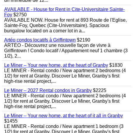
un immeuble de 12...
AVAILABLE - House for Rent in Cite-Universitaire Sainte-
Foy
$2750
AVAILABLE NOW. House for rent at 893 Route de l'Eglise,
Sainte-Foy, Quebec (Cite-Universitaire). Spacious
bungalow located on a corner lot in a...
Artéo condos locatifs à Griffintown
$2190
ARTÉO - Découvrez une nouvelle façon de vivre à
Griffintown ! Condo locatif / Appartement neuf 1 chambre (3
1/2), 2...
Le Miner – Your new home, at the heart of Granby
$1830
LE MINER - Rental condo / New apartment 2 bedrooms (4
1/2) for rent at Granby. Discover Le Miner, Granby's first
high-rise rental project,...
Le Miner – 2027 Rental condos in Granby
$2225
LE MINER - Rental condo / New apartment 2 bedrooms (4
1/2) for rent at Granby. Discover Le Miner, Granby's first
high-rise rental project,...
Le Miner – Your new home, at the heart of it all in Granby
$1455
LE MINER - Rental condo / New apartment 1 bedroom (3
1/2) for rent at Granby. Discover Le Miner, Granby's first