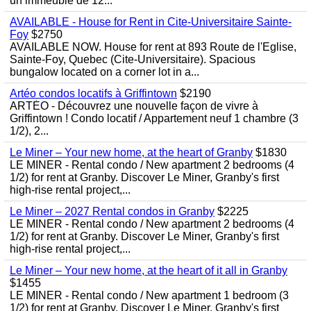
un immeuble de 12...
AVAILABLE - House for Rent in Cite-Universitaire Sainte-
Foy
$2750
AVAILABLE NOW. House for rent at 893 Route de l'Eglise,
Sainte-Foy, Quebec (Cite-Universitaire). Spacious
bungalow located on a corner lot in a...
Artéo condos locatifs à Griffintown
$2190
ARTÉO - Découvrez une nouvelle façon de vivre à
Griffintown ! Condo locatif / Appartement neuf 1 chambre (3
1/2), 2...
Le Miner – Your new home, at the heart of Granby
$1830
LE MINER - Rental condo / New apartment 2 bedrooms (4
1/2) for rent at Granby. Discover Le Miner, Granby's first
high-rise rental project,...
Le Miner – 2027 Rental condos in Granby
$2225
LE MINER - Rental condo / New apartment 2 bedrooms (4
1/2) for rent at Granby. Discover Le Miner, Granby's first
high-rise rental project,...
Le Miner – Your new home, at the heart of it all in Granby
$1455
LE MINER - Rental condo / New apartment 1 bedroom (3
1/2) for rent at Granby. Discover Le Miner, Granby's first