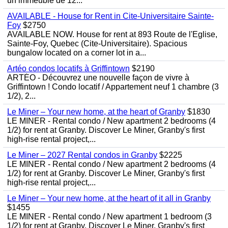
un immeuble de 12...
AVAILABLE - House for Rent in Cite-Universitaire Sainte-
Foy
$2750
AVAILABLE NOW. House for rent at 893 Route de l'Eglise,
Sainte-Foy, Quebec (Cite-Universitaire). Spacious
bungalow located on a corner lot in a...
Artéo condos locatifs à Griffintown
$2190
ARTÉO - Découvrez une nouvelle façon de vivre à
Griffintown ! Condo locatif / Appartement neuf 1 chambre (3
1/2), 2...
Le Miner – Your new home, at the heart of Granby
$1830
LE MINER - Rental condo / New apartment 2 bedrooms (4
1/2) for rent at Granby. Discover Le Miner, Granby's first
high-rise rental project,...
Le Miner – 2027 Rental condos in Granby
$2225
LE MINER - Rental condo / New apartment 2 bedrooms (4
1/2) for rent at Granby. Discover Le Miner, Granby's first
high-rise rental project,...
Le Miner – Your new home, at the heart of it all in Granby
$1455
LE MINER - Rental condo / New apartment 1 bedroom (3
1/2) for rent at Granby. Discover Le Miner, Granby's first