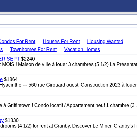
Condos For Rent
Houses For Rent
Housing Wanted
s
Townhomes For Rent
Vacation Homes
 1ER SEPT
$2240
 ! Maison de ville à louer 3 chambres (5 1/2) La Présentat
te
$1864
yacinthe --- 560 rue Girouard ouest. Construction 2023 à loue
à Griffintown ! Condo locatif / Appartement neuf 1 chambre (3 1
by
$1830
oms (4 1/2) for rent at Granby. Discover Le Miner, Granby's fi