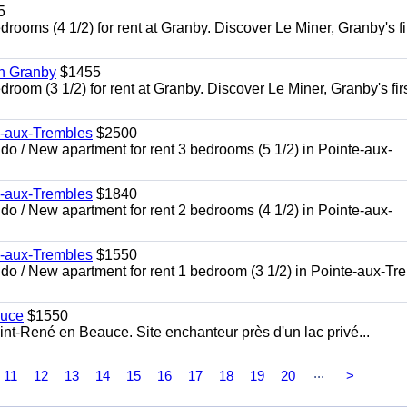
5
oms (4 1/2) for rent at Granby. Discover Le Miner, Granby's fi
in Granby
$1455
om (3 1/2) for rent at Granby. Discover Le Miner, Granby's firs
e-aux-Trembles
$2500
 / New apartment for rent 3 bedrooms (5 1/2) in Pointe-aux-
e-aux-Trembles
$1840
 / New apartment for rent 2 bedrooms (4 1/2) in Pointe-aux-
e-aux-Trembles
$1550
o / New apartment for rent 1 bedroom (3 1/2) in Pointe-aux-Tr
auce
$1550
nt-René en Beauce. Site enchanteur près d'un lac privé...
...
11
12
13
14
15
16
17
18
19
20
>