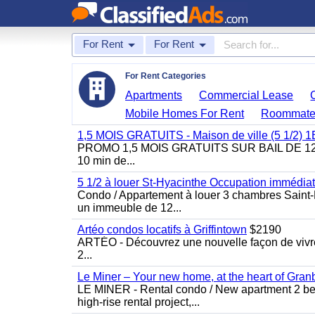
For Rent
For Rent
For Rent Categories
Apartments
Commercial Lease
Mobile Homes For Rent
Roommate
1,5 MOIS GRATUITS - Maison de ville (5 1/2)
PROMO 1,5 MOIS GRATUITS SUR BAIL DE 12 MOIS
10 min de...
5 1/2 à louer St-Hyacinthe Occupation immédia
Condo / Appartement à louer 3 chambres Saint-H
un immeuble de 12...
Artéo condos locatifs à Griffintown
$2190
ARTÉO - Découvrez une nouvelle façon de vivre 
2...
Le Miner – Your new home, at the heart of Gran
LE MINER - Rental condo / New apartment 2 bedro
high-rise rental project,...