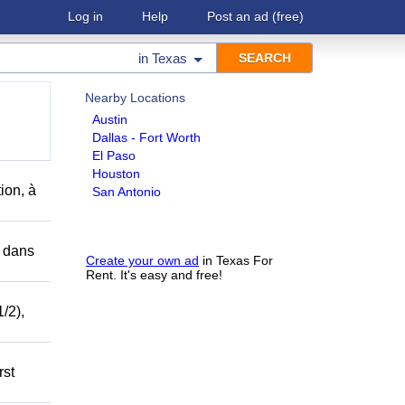
Log in
Help
Post an ad
(free)
in
Texas
Nearby Locations
Austin
Dallas - Fort Worth
El Paso
Houston
ion, à
San Antonio
r dans
Create your own ad
in Texas For
Rent. It's easy and free!
/2),
rst