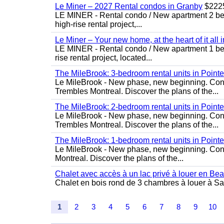
Le Miner – 2027 Rental condos in Granby
$222
LE MINER - Rental condo / New apartment 2 bedro
high-rise rental project,...
Le Miner – Your new home, at the heart of it all 
LE MINER - Rental condo / New apartment 1 bedro
rise rental project, located...
The MileBrook: 3-bedroom rental units in Point
Le MileBrook - New phase, new beginning. Condo
Trembles Montreal. Discover the plans of the...
The MileBrook: 2-bedroom rental units in Point
Le MileBrook - New phase, new beginning. Condo
Trembles Montreal. Discover the plans of the...
The MileBrook: 1-bedroom rental units in Point
Le MileBrook - New phase, new beginning. Cond
Montreal. Discover the plans of the...
Chalet avec accès à un lac privé à louer en Be
Chalet en bois rond de 3 chambres à louer à Sai
1
2
3
4
5
6
7
8
9
10