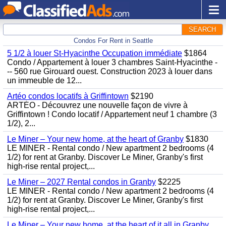
SEARCH
Condos For Rent in Seattle
5 1/2 à louer St-Hyacinthe Occupation immédiate
$1864
Condo / Appartement à louer 3 chambres Saint-Hyacinthe -
-- 560 rue Girouard ouest. Construction 2023 à louer dans
un immeuble de 12...
Artéo condos locatifs à Griffintown
$2190
ARTÉO - Découvrez une nouvelle façon de vivre à
Griffintown ! Condo locatif / Appartement neuf 1 chambre (3
1/2), 2...
Le Miner – Your new home, at the heart of Granby
$1830
LE MINER - Rental condo / New apartment 2 bedrooms (4
1/2) for rent at Granby. Discover Le Miner, Granby's first
high-rise rental project,...
Le Miner – 2027 Rental condos in Granby
$2225
LE MINER - Rental condo / New apartment 2 bedrooms (4
1/2) for rent at Granby. Discover Le Miner, Granby's first
high-rise rental project,...
Le Miner – Your new home, at the heart of it all in Granby