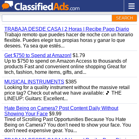
SEARCH
TRABAJA DESDE CASA | 2 Horas | Recibe Pago Diario
Trabajo remoto que puedes hacer de noche con un horario
flexible. Puedes elegir tus propias horas y ganar lo que
desees. Ya sea que estés...
Get $750 to Spend at Amazon!
$1.79
Up to $750 to spend on Amazon Access to thousands of
products Fast and convenient online shopping Great for
tech, fashion, home items, gifts, and...
MUSICAL INSTRUMENTS
$385
Looking for a quality instrument without the massive retail
price tag? Check out what we have available: ​🎵 THE
LINEUP: ​Guitars: Excellent...
Hate Being on Camera? Post Content Daily Without
Showing Your Face
$9.99
Tired of Scrolling Past Opportunities Because You Hate
Being on Camera? You don't need to show your face. You
don't need expensive gear. You...