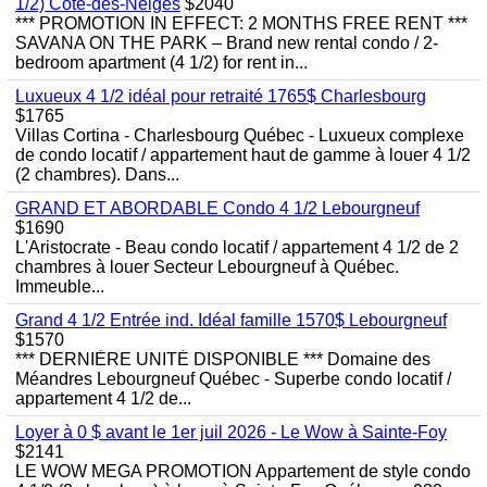
1/2) Cote-des-Neiges
$2040
*** PROMOTION IN EFFECT: 2 MONTHS FREE RENT ***
SAVANA ON THE PARK – Brand new rental condo / 2-
bedroom apartment (4 1/2) for rent in...
Luxueux 4 1/2 idéal pour retraité 1765$ Charlesbourg
$1765
Villas Cortina - Charlesbourg Québec - Luxueux complexe
de condo locatif / appartement haut de gamme à louer 4 1/2
(2 chambres). Dans...
GRAND ET ABORDABLE Condo 4 1/2 Lebourgneuf
$1690
L'Aristocrate - Beau condo locatif / appartement 4 1/2 de 2
chambres à louer Secteur Lebourgneuf à Québec.
Immeuble...
Grand 4 1/2 Entrée ind. Idéal famille 1570$ Lebourgneuf
$1570
*** DERNIÈRE UNITÉ DISPONIBLE *** Domaine des
Méandres Lebourgneuf Québec - Superbe condo locatif /
appartement 4 1/2 de...
Loyer à 0 $ avant le 1er juil 2026 - Le Wow à Sainte-Foy
$2141
LE WOW MEGA PROMOTION Appartement de style condo