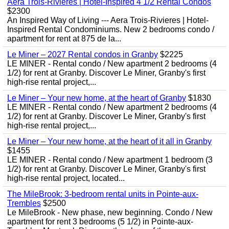
Aera Trois-Rivières | Hotel-Inspired 4 1/2 Rental Condos
$2300
An Inspired Way of Living --- Aera Trois-Rivieres | Hotel-
Inspired Rental Condominiums. New 2 bedrooms condo /
apartment for rent at 875 de la...
Le Miner – 2027 Rental condos in Granby
$2225
LE MINER - Rental condo / New apartment 2 bedrooms (4
1/2) for rent at Granby. Discover Le Miner, Granby's first
high-rise rental project,...
Le Miner – Your new home, at the heart of Granby
$1830
LE MINER - Rental condo / New apartment 2 bedrooms (4
1/2) for rent at Granby. Discover Le Miner, Granby's first
high-rise rental project,...
Le Miner – Your new home, at the heart of it all in Granby
$1455
LE MINER - Rental condo / New apartment 1 bedroom (3
1/2) for rent at Granby. Discover Le Miner, Granby's first
high-rise rental project, located...
The MileBrook: 3-bedroom rental units in Pointe-aux-
Trembles
$2500
Le MileBrook - New phase, new beginning. Condo / New
apartment for rent 3 bedrooms (5 1/2) in Pointe-aux-