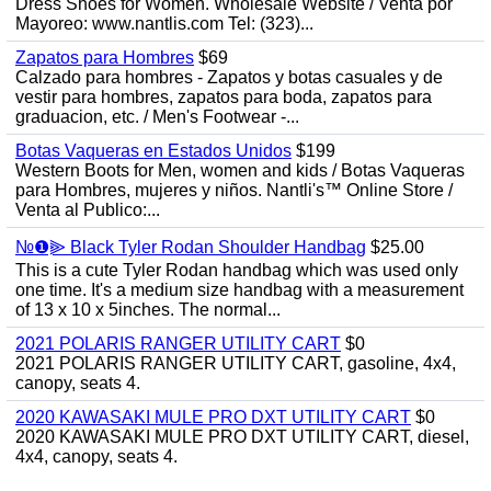
Dress Shoes for Women. Wholesale Website / Venta por
Mayoreo: www.nantlis.com Tel: (323)...
Zapatos para Hombres
$69
Calzado para hombres - Zapatos y botas casuales y de
vestir para hombres, zapatos para boda, zapatos para
graduacion, etc. / Men's Footwear -...
Botas Vaqueras en Estados Unidos
$199
Western Boots for Men, women and kids / Botas Vaqueras
para Hombres, mujeres y niños. Nantli's™ Online Store /
Venta al Publico:...
№❶⫸ Black Tyler Rodan Shoulder Handbag
$25.00
This is a cute Tyler Rodan handbag which was used only
one time. It's a medium size handbag with a measurement
of 13 x 10 x 5inches. The normal...
2021 POLARIS RANGER UTILITY CART
$0
2021 POLARIS RANGER UTILITY CART, gasoline, 4x4,
canopy, seats 4.
2020 KAWASAKI MULE PRO DXT UTILITY CART
$0
2020 KAWASAKI MULE PRO DXT UTILITY CART, diesel,
4x4, canopy, seats 4.