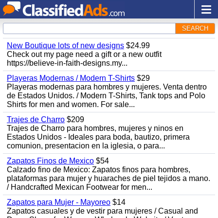
SEARCH
New Boutique lots of new designs
$24.99
Check out my page need a gift or a new outfit
https://believe-in-faith-designs.my...
Playeras Modernas / Modern T-Shirts
$29
Playeras modernas para hombres y mujeres. Venta dentro
de Estados Unidos. / Modern T-Shirts, Tank tops and Polo
Shirts for men and women. For sale...
Trajes de Charro
$209
Trajes de Charro para hombres, mujeres y ninos en
Estados Unidos - Ideales para boda, bautizo, primera
comunion, presentacion en la iglesia, o para...
Zapatos Finos de Mexico
$54
Calzado fino de Mexico: Zapatos finos para hombres,
plataformas para mujer y huaraches de piel tejidos a mano.
/ Handcrafted Mexican Footwear for men...
Zapatos para Mujer - Mayoreo
$14
Zapatos casuales y de vestir para mujeres / Casual and